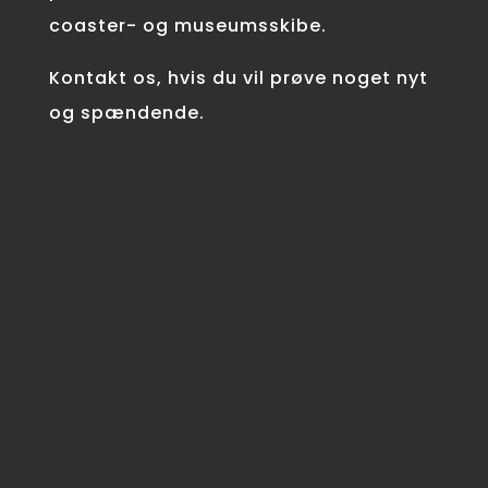
coaster- og museumsskibe.
Kontakt os, hvis du vil prøve noget nyt
og spændende.
SKIBSFØRER
Sønæringsbevis som Kystskipper eller
højere
MASKINMESTER
Ingen certifikatkrav eller krav til uddannelse
som maskinmester. Grundlæggende