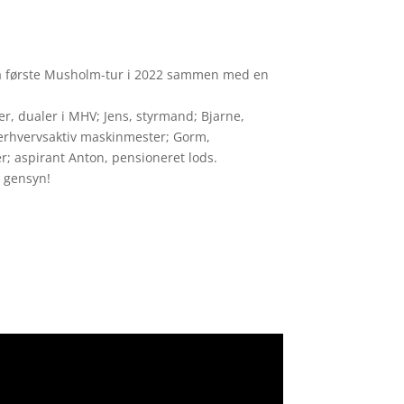
 på første Musholm-tur i 2022 sammen med en
er, dualer i MHV; Jens, styrmand; Bjarne,
 erhvervsaktiv maskinmester; Gorm,
r; aspirant Anton, pensioneret lods.
 gensyn!