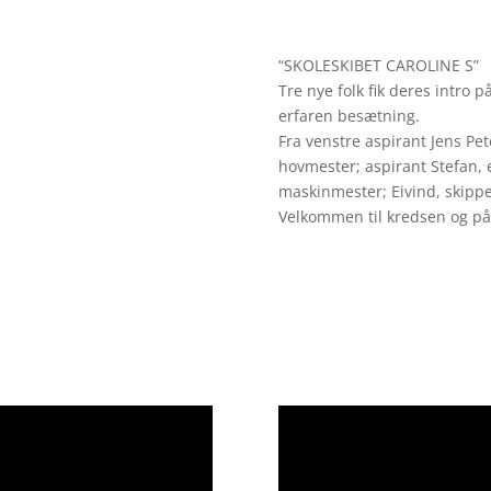
“SKOLESKIBET CAROLINE S”
Tre nye folk fik deres intro
erfaren besætning.
Fra venstre aspirant Jens Pet
hovmester; aspirant Stefan,
maskinmester; Eivind, skippe
Velkommen til kredsen og på